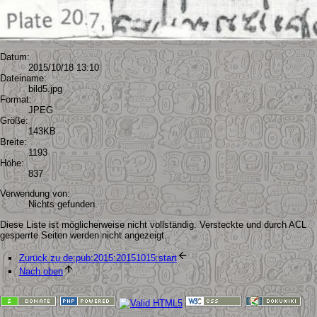
Datum:
2015/10/18 13:10
Dateiname:
bild5.jpg
Format:
JPEG
Größe:
143KB
Breite:
1193
Höhe:
837
Verwendung von:
Nichts gefunden.
Diese Liste ist möglicherweise nicht vollständig. Versteckte und durch ACL
gesperrte Seiten werden nicht angezeigt.
Zurück zu de:pub:2015:20151015:start
Nach oben