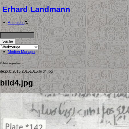
Erhard Landmann
Anmelden
Suche
Medien-Manager
Zuletzt angesehen:
de:pub:2015:20151015:bild4.jpg
bild4.jpg