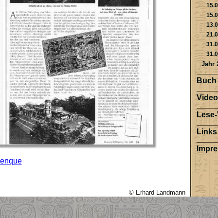
15.0
15.0
13.0
21.0
31.0
31.0
Jahr 
Buch
Video
Lese-
Links
Impr
lenque
© Erhard Landmann