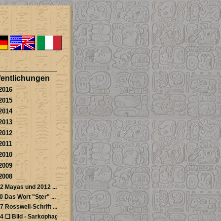
fentlichungen
2016
2015
2014
2013
2012
2011
2010
2009
2008
2 Mayas und 2012 ...
0 Das Wort "Ster" ...
7 Rosswell-Schrift ...
4 ❏ Bild - Sarkophag ...