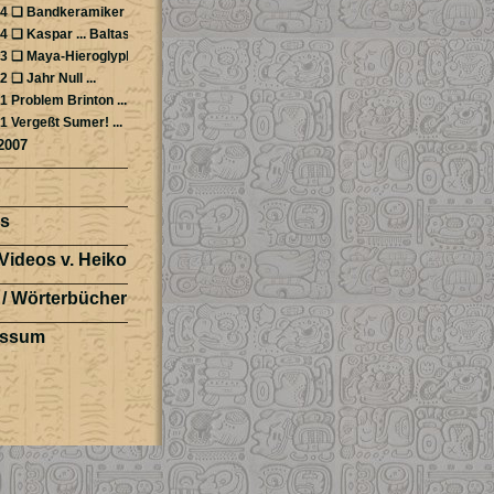
4 ❏ Bandkeramiker ...
4 ❏ Kaspar ... Baltasar ...
3 ❏ Maya-Hieroglyphen ...
2 ❏ Jahr Null ...
1 Problem Brinton ...
1 Vergeßt Sumer! ...
2007
s
Videos v. Heiko
 / Wörterbücher
essum