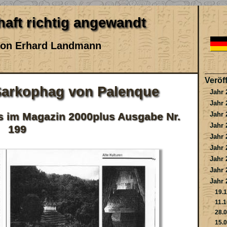
aft richtig angewandt
 von Erhard Landmann
Veröf
Sarkophag von Palenque
Jahr 
Jahr 
Jahr 
its im Magazin 2000plus Ausgabe Nr.
Jahr 
199
Jahr 
Jahr 
Jahr 
Jahr 
Jahr 
19.1
11.1
28.0
15.0