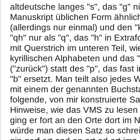
altdeutsche langes "s", das "g" ni
Manuskript üblichen Form ähnlich
(allerdings nur einmal) und den "k
"qh" nur als "q", das "h" in Extraf
mit Querstrich im unteren Teil, wi
kyrillischen Alphabeten und das "
("zurück") statt des "p", das fas
"b" ersetzt. Man teilt also jedes 
mit einem der genannten Buchst
folgende, von mir konstruierte Sat
Hinweise, wie das VMS zu lesen 
ging er fort an den Orte dort im
würde man diesen Satz so schre