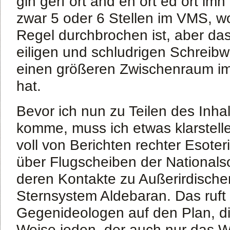
gin gerf ort and en ort ed ort imn 
zwar 5 oder 6 Stellen im VMS, w
Regel durchbrochen ist, aber das
eiligen und schludrigen Schreib
einen größeren Zwischenraum im
hat.
Bevor ich nun zu Teilen des Inh
komme, muss ich etwas klarstelle
voll von Berichten rechter Esote
über Flugscheiben der Nationalso
deren Kontakte zu Außerirdisch
Sternsystem Aldebaran. Das ruft
Gegenideologen auf den Plan, die
Weise jeden, der auch nur das W