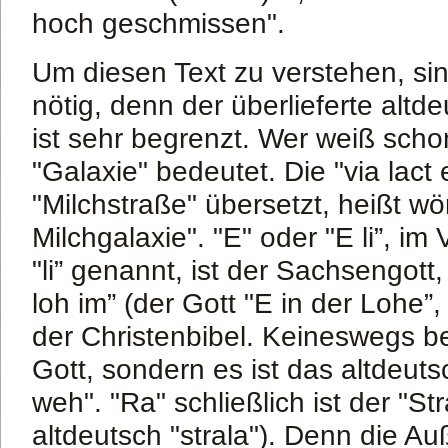
hoch geschmissen".
Um diesen Text zu verstehen, si
nötig, denn der überlieferte alt
ist sehr begrenzt. Wer weiß scho
"Galaxie" bedeutet. Die "via lact
"Milchstraße" übersetzt, heißt wö
Milchgalaxie". "E" oder "E li”, im
"li” genannt, ist der Sachsengott, 
loh im” (der Gott "E in der Lohe”
der Christenbibel. Keineswegs b
Gott, sondern es ist das altdeut
weh". "Ra" schließlich ist der "St
altdeutsch "strala"). Denn die Au