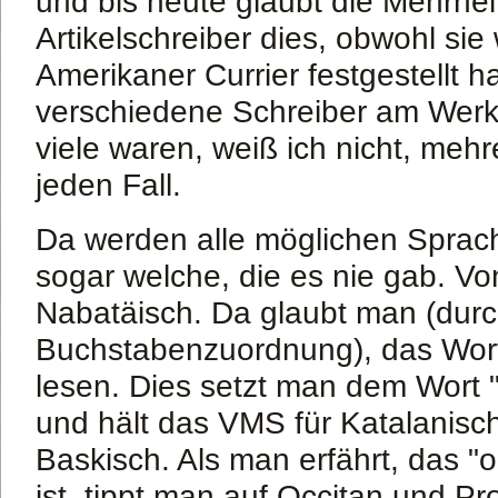
und bis heute glaubt die Mehrhei
Artikelschreiber dies, obwohl sie
Amerikaner Currier festgestellt h
verschiedene Schreiber am Werk
viele waren, weiß ich nicht, meh
jeden Fall.
Da werden alle möglichen Sprac
sogar welche, die es nie gab. Vo
Nabatäisch. Da glaubt man (durc
Buchstabenzuordnung), das Wort
lesen. Dies setzt man dem Wort "
und hält das VMS für Katalanisch.
Baskisch. Als man erfährt, das "
ist, tippt man auf Occitan und Pr