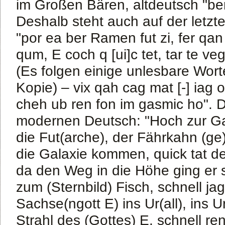
im Großen Bären, altdeutsch "be
Deshalb steht auch auf der letz
"por ea ber Ramen fut zi, fer qan
qum, E coch q [ui]c tet, tar te veg
(Es folgen einige unlesbare Wort
Kopie) – vix qah cag mat [-] iag or
cheh ub ren fon im gasmic ho". D
modernen Deutsch: "Hoch zur Gal
die Fut(arche), der Fährkahn (ge)
die Galaxie kommen, quick tat de
da den Weg in die Höhe ging er s
zum (Sternbild) Fisch, schnell ja
Sachse(ngott E) ins Ur(all), ins Ur
Strahl des (Gottes) E, schnell re