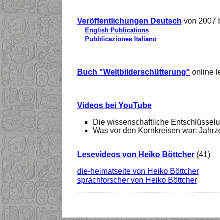
Veröffentlichungen Deutsch
von 2007 
English Publications
Pubblicaziones Italiano
Buch "Weltbilderschütterung"
online 
Videos bei YouTube
Die wissenschaftliche Entschlüsselu
Was vor den Kornkreisen war: Jahrz
Lesevideos von Heiko Böttcher
(41)
die-heimatseite von Heiko Böttcher
sprachforscher von Heiko Böttcher